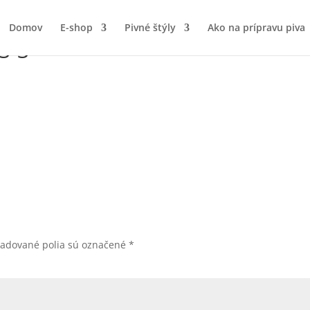
Domov
E-shop
Pivné štýly
Ako na prípravu piva
3-3
žadované polia sú označené
*