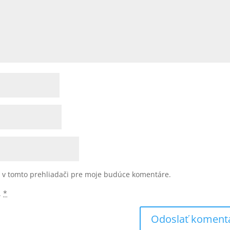
u v tomto prehliadači pre moje budúce komentáre.
.
*