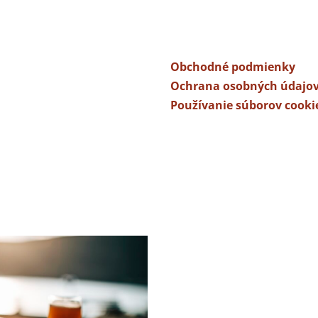
Dôležité odkazy
Obchodné podmienky
Ochrana osobných údajo
Používanie súborov cooki
k, barov či do regálov
 trochu predchádzajúcu noc...