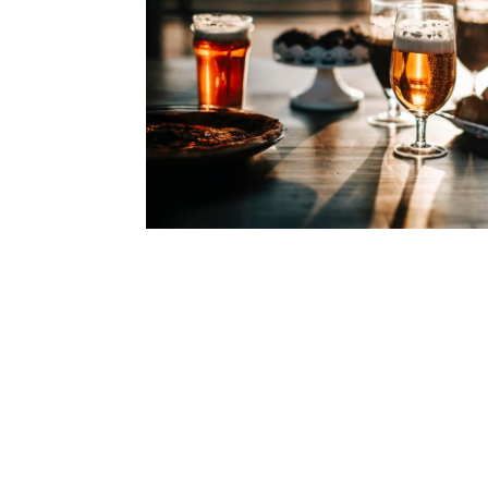
Zázvorové pivo pre milov
pív
Zázvor je známy aj pod pojmom ďumbier. Ide
ktorý...