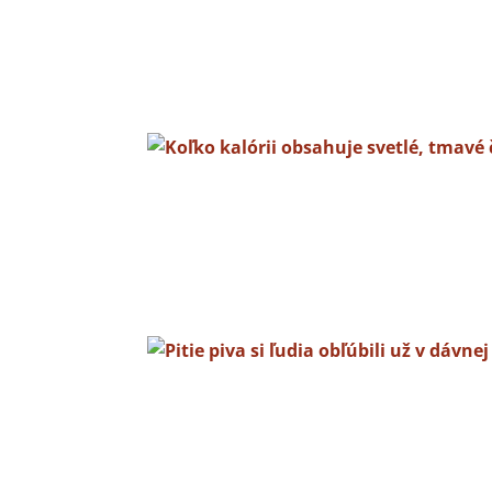
Náš blog
Koľko kalórii obsahuje sve
pivo?
Ak patríš aj ty medzi milovníkov piva určite 
v...
Pitie piva si ľudia obľúbili
minulosti
Ľudia už od nepamäti vymýšľali nové recepty