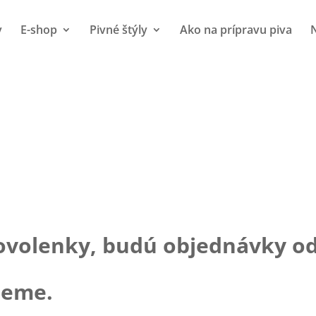
v
E-shop
Pivné štýly
Ako na prípravu piva
N
Nákupný košík
ovolenky, budú objednávky od
jeme.