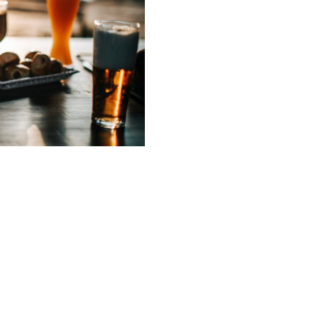
níkov ochutených
 o koreň so žltou dužinou,