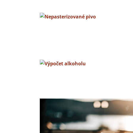
Vďaka...
Nepasterizované pivo
Určite si si už aj ty všimol, že sa do prevádzo
obchodov...
Výpočet alkoholu
Poznáš aj ty ten pocit, keď si to s alkoholom