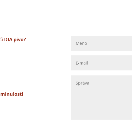
Napíš nám
tlé, tmavé či DIA
ťa zaujíma koľko má také pivo
 už v dávnej
, nápoje, chute a kombinácie.