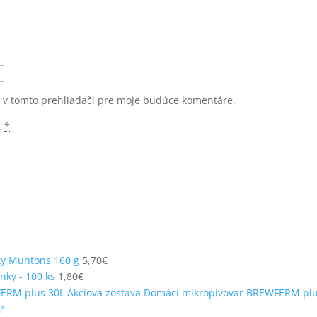
u v tomto prehliadači pre moje budúce komentáre.
.
*
ky Muntons 160 g
5,70
€
nky - 100 ks
1,80
€
Akciová zostava Domáci mikropivovar BREWFERM plu
?