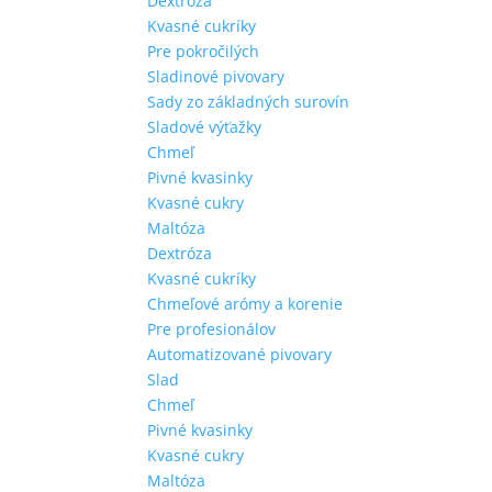
Dextróza
Kvasné cukríky
Pre pokročilých
Sladinové pivovary
Sady zo základných surovín
Sladové výťažky
Chmeľ
Pivné kvasinky
Kvasné cukry
Maltóza
Dextróza
Kvasné cukríky
Chmeľové arómy a korenie
Pre profesionálov
Automatizované pivovary
Slad
Chmeľ
Pivné kvasinky
Kvasné cukry
Maltóza