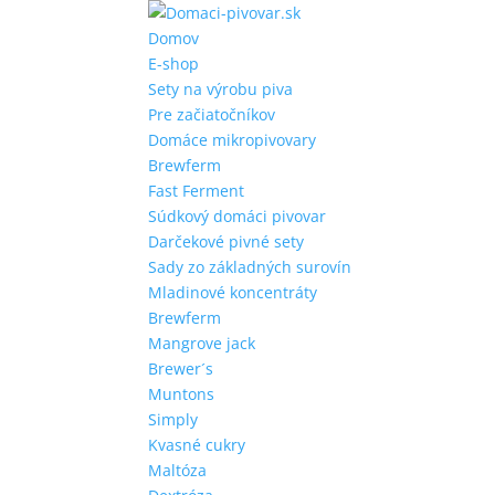
Domov
E-shop
Sety na výrobu piva
Pre začiatočníkov
Domáce mikropivovary
Brewferm
Fast Ferment
Súdkový domáci pivovar
Darčekové pivné sety
Sady zo základných surovín
Mladinové koncentráty
Brewferm
Mangrove jack
Brewer´s
Muntons
Simply
Kvasné cukry
Maltóza