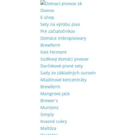
Domov
E-shop
Sety na výrobu piva
Pre začiatočníkov
Domáce mikropivovary
Brewferm
Fast Ferment
Súdkový domáci pivovar
Darčekové pivné sety
Sady zo základných surovín
Mladinové koncentráty
Brewferm
Mangrove jack
Brewer´s
Muntons
Simply
Kvasné cukry
Maltóza