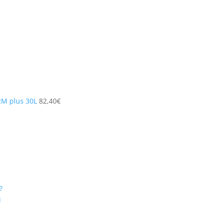
RM plus 30L
82,40
€
?
i