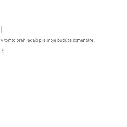
u v tomto prehliadači pre moje budúce komentáre.
.
*