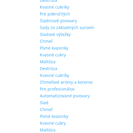
Dextróza
Kvasné cukríky
Pre pokročilých
Sladinové pivovary
Sady zo základných surovín
Sladové výťažky
Chmeľ
Pivné kvasinky
Kvasné cukry
Maltóza
Dextróza
Kvasné cukríky
Chmeľové arómy a korenie
Pre profesionálov
Automatizované pivovary
Slad
Chmeľ
Pivné kvasinky
Kvasné cukry
Maltóza