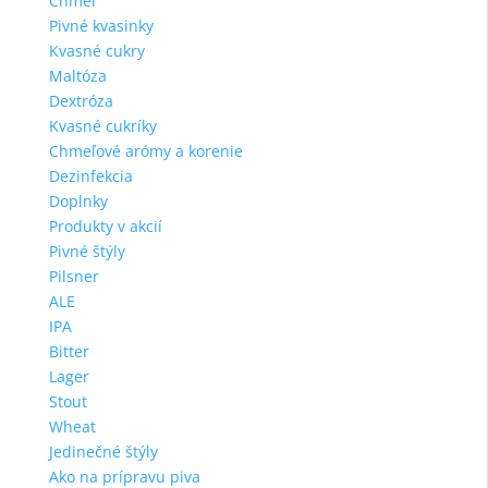
Chmeľ
Pivné kvasinky
Kvasné cukry
Maltóza
Dextróza
Kvasné cukríky
Chmeľové arómy a korenie
Dezinfekcia
Doplnky
Produkty v akcií
Pivné štýly
Pilsner
ALE
IPA
Bitter
Lager
Stout
Wheat
Jedinečné štýly
Ako na prípravu piva