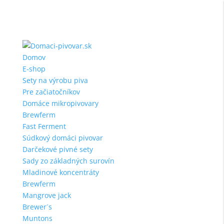
Domov
E-shop
Sety na výrobu piva
Pre začiatočníkov
Domáce mikropivovary
Brewferm
Fast Ferment
Súdkový domáci pivovar
Darčekové pivné sety
Sady zo základných surovín
Mladinové koncentráty
Brewferm
Mangrove jack
Brewer´s
Muntons