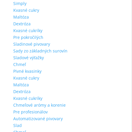
Simply
Kvasné cukry
Maltóza
Dextróza
Kvasné cukríky
Pre pokročilých
Sladinové pivovary
Sady zo základných surovín
Sladové výťažky
Chmeľ
Pivné kvasinky
Kvasné cukry
Maltóza
Dextróza
Kvasné cukríky
Chmeľové arómy a korenie
Pre profesionálov
Automatizované pivovary
Slad