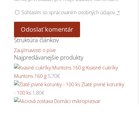
Súhlasím so spracovaním osobných údajov.
*
Štruktúra článkov
Zaujímavosti o pive
Najpredávanejšie produkty
Kvasné cukríky
Muntons 160 g
5,70
€
Zlaté pivné korunky
- 100 ks
1,80
€
Akciová zostava Domáci mikropivovar BREWFERM
plus 30L
82,40
€
Koľko kalórii obsahuje svetlé, tmavé či DIA pivo?