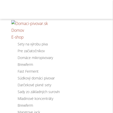
Domov
E-shop
Sety na výrobu piva
Pre začiatočníkov
Domáce mikropivovary
Brewferm
Fast Ferment
Súdkový domáci pivovar
Darčekové pivné sety
Sady zo základných surovín
Mladinové koncentráty
Brewferm
Mangrove jack