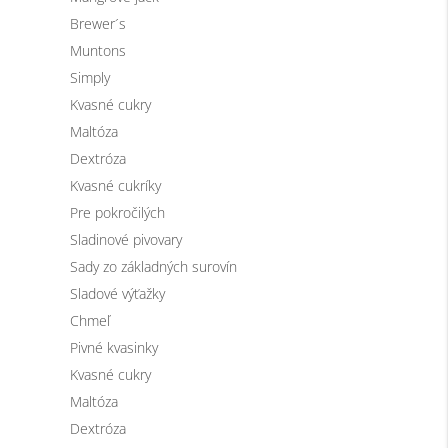
Brewer´s
Muntons
Simply
Kvasné cukry
Maltóza
Dextróza
Kvasné cukríky
Pre pokročilých
Sladinové pivovary
Sady zo základných surovín
Sladové výťažky
Chmeľ
Pivné kvasinky
Kvasné cukry
Maltóza
Dextróza