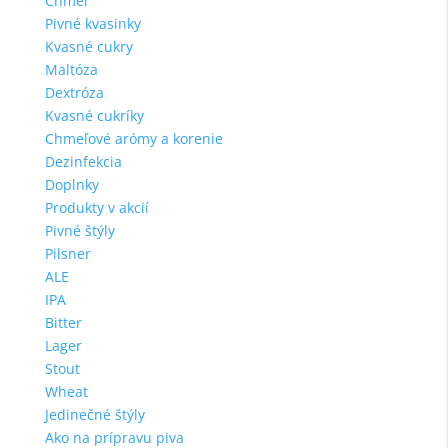
Chmeľ
Pivné kvasinky
Kvasné cukry
Maltóza
Dextróza
Kvasné cukríky
Chmeľové arómy a korenie
Dezinfekcia
Doplnky
Produkty v akcií
Pivné štýly
Pilsner
ALE
IPA
Bitter
Lager
Stout
Wheat
Jedinečné štýly
Ako na prípravu piva