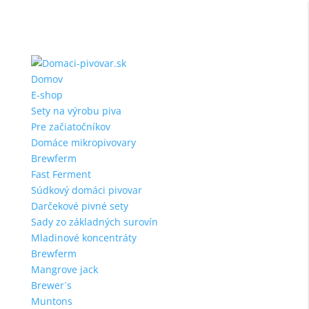
Domov
E-shop
Sety na výrobu piva
Pre začiatočníkov
Domáce mikropivovary
Brewferm
Fast Ferment
Súdkový domáci pivovar
Darčekové pivné sety
Sady zo základných surovín
Mladinové koncentráty
Brewferm
Mangrove jack
Brewer´s
Muntons