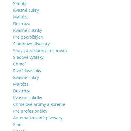
Simply
Kvasné cukry
Maltóza
Dextróza
Kvasné cukríky
Pre pokročilých
Sladinové pivovary
Sady zo základných surovín
Sladové výťažky
Chmeľ
Pivné kvasinky
Kvasné cukry
Maltóza
Dextróza
Kvasné cukríky
Chmeľové arómy a korenie
Pre profesionálov
Automatizované pivovary
Slad