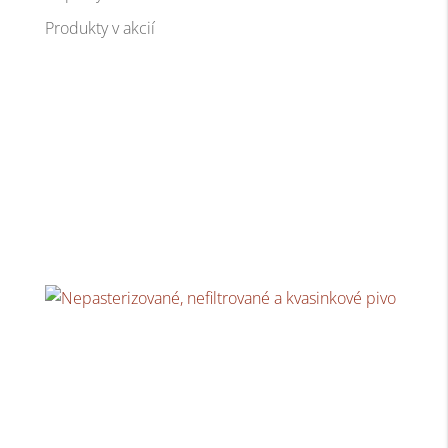
Produkty v akcií
Náš blog
Nepasterizované, nefiltrované a kvasinkové pivo
Moderné technológie a postupy varenia piva sa
čoraz častejšie zavádzajú do...