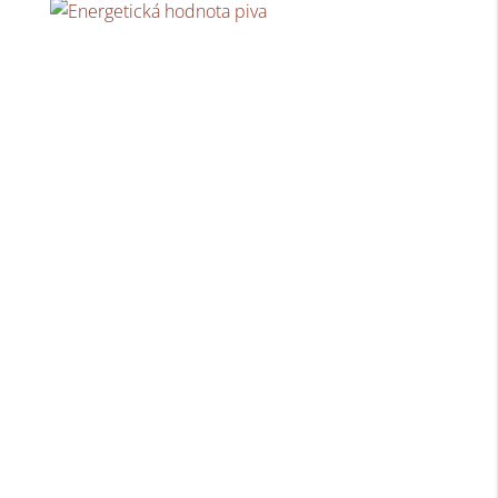
Energetická hodnota piva
Pivo sa v našich končinách teší naozaj veľkej
obľube. S pivom sa stretávame na...
Suché chmelenie
Pivo má u nás na Slovensku množstvo milovníkov.
Niet sa čomu čudovať, je to...