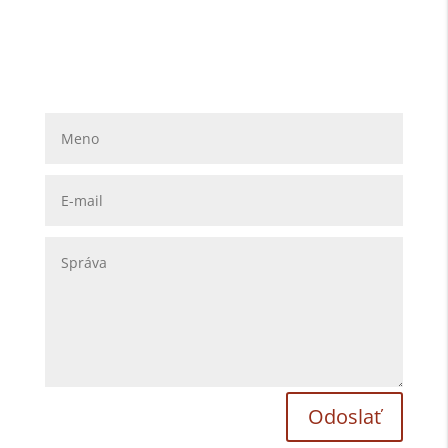
Napíš nám
Odoslať