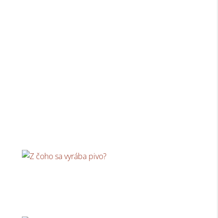
Za koľko vyprchá pivo?
Oslavy, svadby, výročia, rôzne životné jubileá či
stretnutie sa so svojimi...
Z čoho sa vyrába pivo?
Pivo je zlatistý mok, ktorý snáď ochutnal každý kto
dovŕšil 18 rokov. Z...