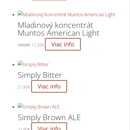
Mladinový koncentrát
Muntos American Light
Pôvodná
Aktuálna
Viac info
19,60
€
17,20
€
cena
cena
bola:
je:
19,60€.
17,20€.
Simply Bitter
Viac info
21,90
€
Simply Brown ALE
Viac info
21,90
€