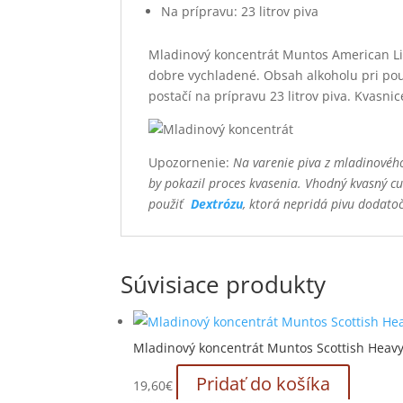
Na prípravu: 23 litrov piva
Mladinový koncentrát Muntos American Ligh
dobre vychladené. Obsah alkoholu pri pou
postačí na prípravu 23 litrov piva. Kvasn
Upozornenie:
Na varenie piva z mladinového
by pokazil proces kvasenia. Vhodný kvasný c
použiť
Dextrózu
, ktorá nepridá pivu dodatoč
Súvisiace produkty
Mladinový koncentrát Muntos Scottish Heav
Pridať do košíka
19,60
€