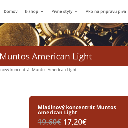
Domov
E-shop
Pivné štýly
Ako na prípravu piva
 Muntos American Light
nový koncentrát Muntos American Light
Mladinový koncentrát Muntos
American Light
Pôvodná
Aktuálna
19,60
€
17,20
€
cena
cena