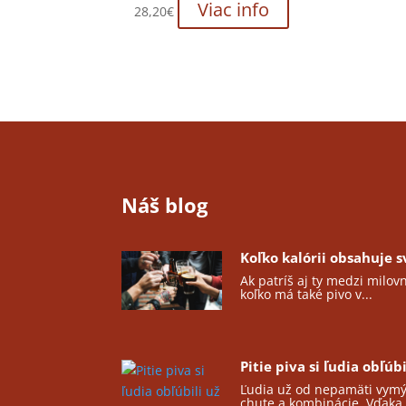
Viac info
28,20
€
Náš blog
Koľko kalórii obsahuje s
Ak patríš aj ty medzi milov
koľko má také pivo v...
Pitie piva si ľudia obľúb
Ľudia už od nepamäti vymýš
chute a kombinácie. Vďaka.