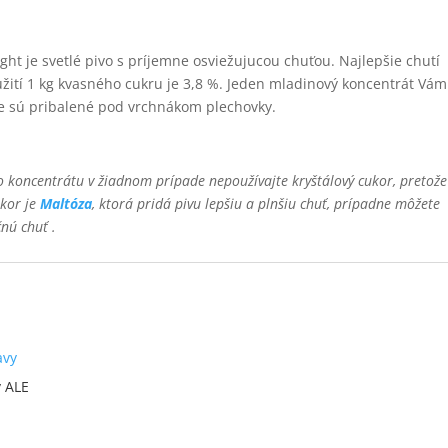
t je svetlé pivo s príjemne osviežujucou chuťou. Najlepšie chutí
žití 1 kg kvasného cukru je 3,8 %. Jeden mladinový koncentrát Vám
ice sú pribalené pod vrchnákom plechovky.
 koncentrátu v žiadnom prípade nepoužívajte kryštálový cukor, pretože
ukor je
Maltóza
, ktorá pridá pivu lepšiu a plnšiu chuť, prípadne môžete
nú chuť .
y ALE