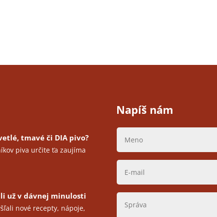
Napíš nám
vetlé, tmavé či DIA pivo?
níkov piva určite ťa zaujíma
ili už v dávnej minulosti
ľali nové recepty, nápoje,
..