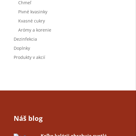
Chmeľ
Pivné kvasinky
Kvasné cukry
Arómy a korenie
Dezinfekcia
Doplnky
Produkty v akcií
Náš blog
Koľko kalórii obsahuje svetlé,