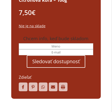
Citrónová kôra – 100g
7,50
€
Nie je na sklade
Chcem info, keď bude skladom
Zdieľať