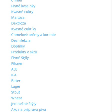
Chmeľ
Pivné kvasinky
Kvasné cukry
Maltóza
Dextróza
Kvasné cukríky
Chmeľové arómy a korenie
Dezinfekcia
Doplnky
Produkty v akcií
Pivné štýly
Pilsner
ALE
IPA
Bitter
Lager
Stout
Wheat
Jedinečné štýly
Ako na prípravu piva