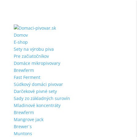
Domov
E-shop
Sety na výrobu piva
Pre začiatočníkov
Domáce mikropivovary
Brewferm
Fast Ferment
Súdkový domáci pivovar
Darčekové pivné sety
Sady zo základných surovín
Mladinové koncentráty
Brewferm
Mangrove jack
Brewer´s
Muntons