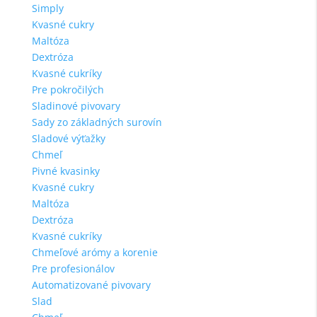
Simply
Kvasné cukry
Maltóza
Dextróza
Kvasné cukríky
Pre pokročilých
Sladinové pivovary
Sady zo základných surovín
Sladové výťažky
Chmeľ
Pivné kvasinky
Kvasné cukry
Maltóza
Dextróza
Kvasné cukríky
Chmeľové arómy a korenie
Pre profesionálov
Automatizované pivovary
Slad